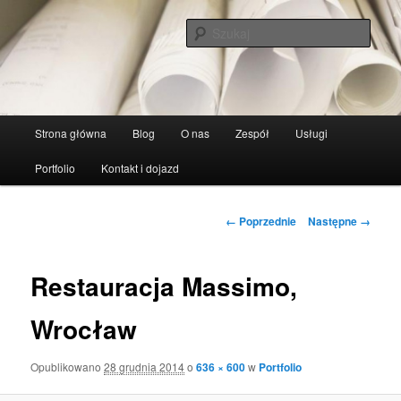
Szuka
Pracownia-Przestrzeni
Główne
Strona główna
Blog
O nas
Zespół
Usługi
Przeskocz
menu
Portfolio
Kontakt i dojazd
do
tekstu
Nawigacja
← Poprzednie
Następne →
po
obrazkach
Restauracja Massimo,
Wrocław
Opublikowano
28 grudnia 2014
o
636 × 600
w
Portfolio