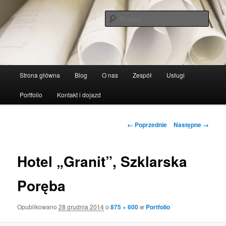
Szuka
Pracownia-Przestrzeni
Główne
Strona główna
Blog
O nas
Zespół
Usługi
Przeskocz
menu
Portfolio
Kontakt i dojazd
do
tekstu
Nawigacja
← Poprzednie
Następne →
po
obrazkach
Hotel „Granit”, Szklarska
Poręba
Opublikowano
28 grudnia 2014
o
875 × 600
w
Portfolio